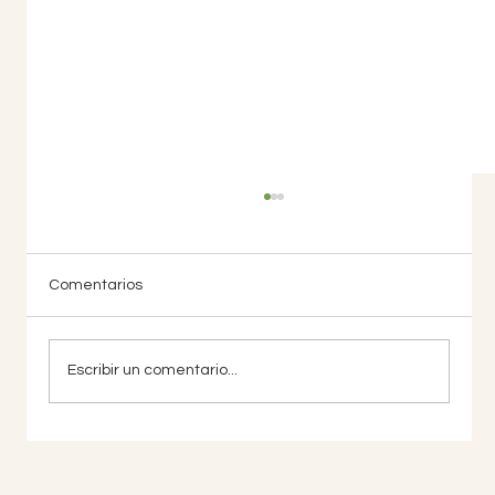
Comentarios
Escribir un comentario...
Cambios y Transiciones: ¿Cuáles son las
Diferencias?