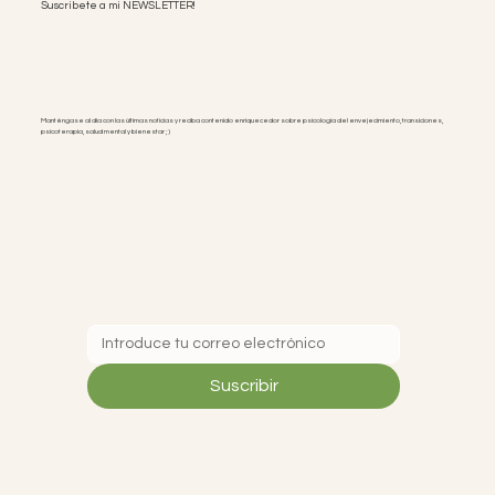
Suscribete a mi NEWSLETTER!
Manténgase al día con las últimas noticias y reciba contenido enriquecedor sobre psicología del envejecimiento, transiciones,
psicoterapia, salud mental y bienestar ;)
Suscribir